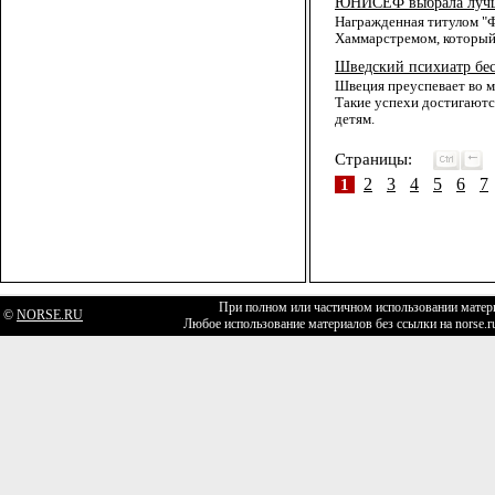
ЮНИСЕФ выбрала лучше
Награжденная титулом "
Хаммарстремом, который 
Шведский психиатр бес
Швеция преуспевает во м
Такие успехи достигаютс
детям.
Страницы:
2
3
4
5
6
7
1
При полном или частичном использовании матери
©
NORSE.RU
Любое использование материалов без ссылки на norse.r