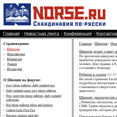
Главная
Новостная лента
Конференция
Контактн
|
|
|
Страноведение:
Главная
/
Швеция
/
Нов
›
Швеция
Швеция делает ставку 
›
Финляндия
По прогнозам шведских в
›
Норвегия
прибытие рекордного кол
›
Дания
человек. Для справки, в 
составляют беженцы.
›
Исландия
Ребенок в салоне
(01.07
На своей страничке Face
О Швеции на форуме:
подробную инструкцию о т
›
Sexy photo galleries, daily updated pics
становишься свидетелем 
›
Daily updated super sexy photo galleries
животного.
›
New super hot photo galleries, daily updated
Швеция: джихадистов-
collections
„Убиваешь, насилуешь, по
›
Hot photo galleries blogs and pictures
СМИ. Таким образом в д
гражданство, которые ре
›
College Girls Porn Pics
›
Hot new pictures each day
Пакистанские банды в 