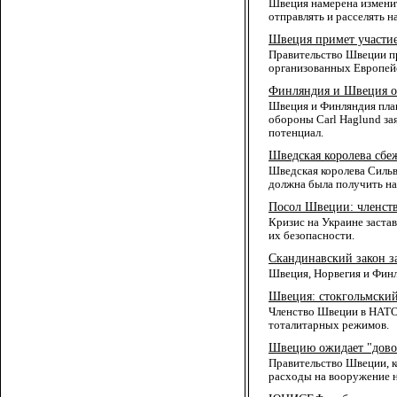
Швеция намерена изменит
отправлять и расселять н
Швеция примет участие
Правительство Швеции пр
организованных Европей
Финляндия и Швеция о
Швеция и Финляндия пла
обороны Carl Haglund за
потенциал.
Шведская королева сбе
Шведская королева Сильв
должна была получить на
Посол Швеции: членст
Кризис на Украине заста
их безопасности.
Скандинавский закон з
Швеция, Норвегия и Финл
Швеция: стокгольмский 
Членство Швеции в НАТО 
тоталитарных режимов.
Швецию ожидает "дово
Правительство Швеции, к
расходы на вооружение н