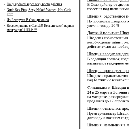
›
Daily updated super sexy photo galleries
В Осло действуют две из
известны под названиями 
›
Nude Sex Pics, Sexy Naked Women, Hot Girls
Porn
Швеция: бедственное 
›
Из Белоруси В Скандинавию
По прогнозам шведских э
›
Воссоединение с Семьёй! Есть ли такой вариан
увеличится до 20 %.
эмиграции? HELP !!!
Датский политик: Швец
Шведская избирательная 
несоблюдение тайны голо
действительно ли необхо
Швеция вводит гендерн
В редакции словаря, изд
называемое гендерное ме
Швеция протестует про
Шведское правительство 
над Балтикой с выключен
Финляндия и Швеция п
24 и 25 марта в Эстонии
на материке, развернули
продлятся до 17 апреля т
Швеция отказалась про
Премьер-министр Швеции 
договору о военном сотр
Швеция: изменения в 