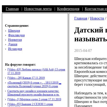
Главная
|
Новостная лента
|
Конференция
|
Контактная 
Главная
/
Новости
/
Страноведение:
Датский 
›
Швеция
›
Финляндия
называть
›
Норвегия
›
Дания
›
Исландия
2015-04-07
Шведская избирател
критиковалась со 
На форуме говорят:
за несоблюдение та
›
[Video--63] Любовь напоказ (Afili Ask) 13 серия
Европейская комисс
17.11.2019
Швеции: действител
›
[Video---28] Капкан 17.11.2019
присутствующие ви
›
«Полярный (2019) 6 серия » ◡ 18\11\2019 ▂
берет голосующий, 
смотреть Полярный (сериал 2019) 6 серия
›
Смотреть шоу онлайн в хорошем качестве.
Наблюдать за тем, 
Шикарный просмотр онлайн фильмов и тв.
общественности упо
›
[Video--1] Мертвое озеро 2 серия 17.11.2019
Швецию и был потр
›
[Video--95] Бывшие 2 СЕЗОН 1 серия
Парламент.