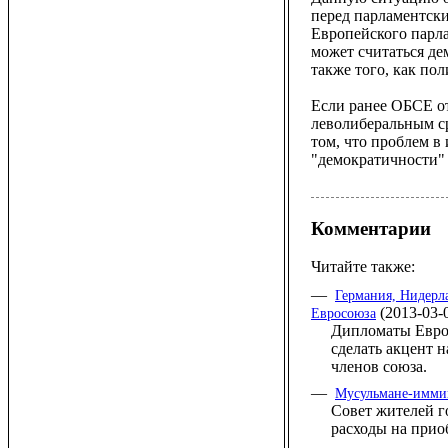
перед парламентски
Европейского парла
может считаться де
также того, как по
Если ранее ОБСЕ о
леволиберальным ср
том, что проблем в
"демократичности" 
Комментарии
Читайте также:
—
Германия, Нидерл
(2013-03-
Евросоюза
Дипломаты Евро
сделать акцент н
членов союза.
—
Мусульмане-иммиг
Совет жителей го
расходы на прио