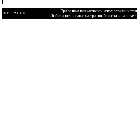
При полном или частичном использовании матери
©
NORSE.RU
Любое использование материалов без ссылки на norse.r