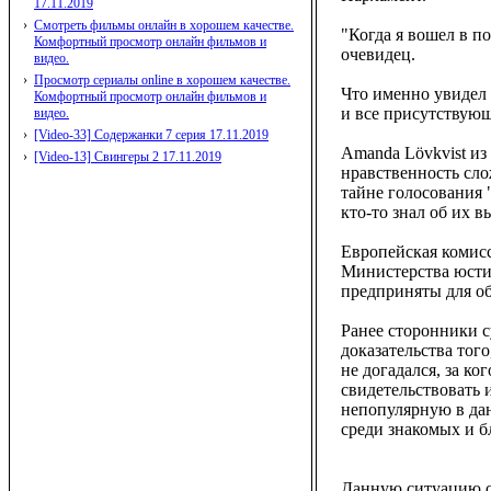
17.11.2019
›
Смотреть фильмы онлайн в хорошем качестве.
"Когда я вошел в по
Комфортный просмотр онлайн фильмов и
очевидец.
видео.
›
Просмотр сериалы online в хорошем качестве.
Что именно увидел 
Комфортный просмотр онлайн фильмов и
и все присутствующ
видео.
›
[Video-33] Содержанки 7 серия 17.11.2019
Amanda Lövkvist из
›
[Video-13] Свингеры 2 17.11.2019
нравственность сл
тайне голосования "
кто-то знал об их в
Европейская комисс
Министерства юстиц
предприняты для об
Ранее сторонники 
доказательства тог
не догадался, за ко
свидетельствовать 
непопулярную в дан
среди знакомых и б
Данную ситуацию оп