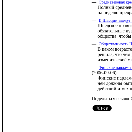
—
Средневековая кре
Полный средневе
на неделю прев
—
В Швеции введут 
Шведское прави
обязательные ку
общества, чтобы
—
Общественность Ш
В каком возраст
решила, что чем
изменить своё м
—
Финские парламен
(2006-09-06)
Финские парламе
ней должны быт
действий и меха
Поделиться ссылко