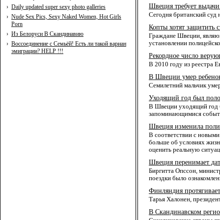
Швеция требует выдачи
›
Daily updated super sexy photo galleries
Сегодня британский суд 
›
Nude Sex Pics, Sexy Naked Women, Hot Girls
Porn
Копты хотят защитить 
›
Из Белоруси В Скандинавию
Граждане Швеции, являющ
установлении полицейско
›
Воссоединение с Семьёй! Есть ли такой вариан
эмиграции? HELP !!!
Рекордное число веру
В 2010 году из реестра 
В Швеции умер ребенок
Семилетний мальчик умер
Уходящий год был поло
В Швеции уходящий год б
запоминающимися события
Швеция изменила поли
В соответствии с новым
больше об условиях жиз
оценить реальную ситуац
Швеция перенимает дат
Биргитта Опссон, минист
поездки было ознакомлен
Финляндия протягивает
Тарья Халонен, президен
В Скандинавском регио