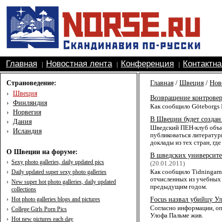
Главная
Новостная лента
Конференция
Контактн
|
|
|
Страноведение:
Главная
/
Швеция
/
Нов
›
Швеция
Возвращение контрове
›
Финляндия
Как сообщило Göteborgs 
›
Норвегия
В Швеции будет создан
›
Дания
Шведский ПЕН-клуб объяв
›
Исландия
публиковаться литератур
доклады из тех стран, гд
О Швеции на форуме:
В шведских университе
›
Sexy photo galleries, daily updated pics
(20.01.2011)
›
Daily updated super sexy photo galleries
Как сообщило Tidningarna
отчисленных из учебных 
›
New super hot photo galleries, daily updated
предыдущим годом.
collections
›
Hot photo galleries blogs and pictures
Focus назвал убийцу У
Согласно информации, оп
›
College Girls Porn Pics
Улофа Пальме жив.
›
Hot new pictures each day