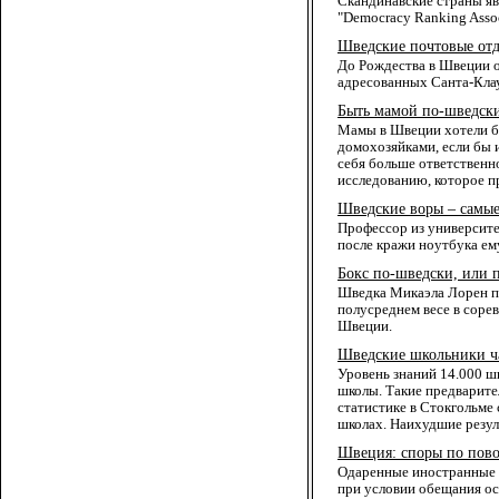
Скандинавские страны яв
"Democracy Ranking Assoc
Шведские почтовые отд
До Рождества в Швеции о
адресованных Санта-Клаус
Быть мамой по-шведск
Мамы в Швеции хотели бы
домохозяйками, если бы и
себя больше ответственн
исследованию, которое пр
Шведские воры – самые
Профессор из университе
после кражи ноутбука ем
Бокс по-шведски, или 
Шведка Микаэла Лорен пр
полусреднем весе в соре
Швеции.
Шведские школьники ча
Уровень знаний 14.000 ш
школы. Такие предварите
статистике в Стокгольме
школах. Наихудшие резул
Швеция: споры по пово
Одаренные иностранные 
при условии обещания ос