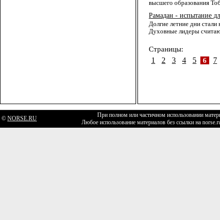
высшего образования Тоби
Рамадан - испытание д
Долгие летние дни стали
Духовные лидеры считают
Страницы:
1
2
3
4
5
7
6
При полном или частичном использовании матери
©
NORSE.RU
Любое использование материалов без ссылки на norse.r