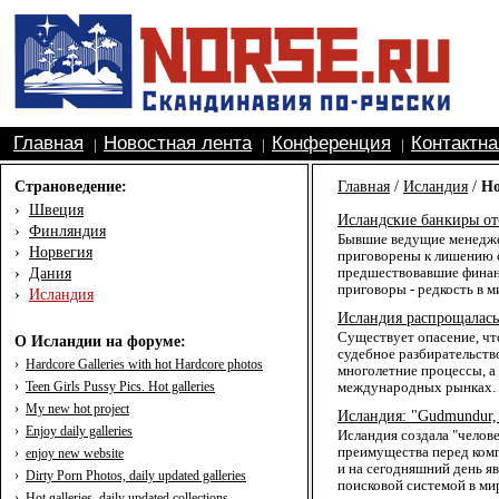
Главная
Новостная лента
Конференция
Контактн
|
|
|
Страноведение:
Главная
/
Исландия
/
Но
›
Швеция
Исландские банкиры от
›
Финляндия
Бывшие ведущие менедж
›
Норвегия
приговорены к лишению 
›
Дания
предшествовавшие финанс
приговоры - редкость в м
›
Исландия
Исландия распрощалась
Существует опасение, чт
О Исландии на форуме:
судебное разбирательств
›
Hardcore Galleries with hot Hardcore photos
многолетние процессы, а
›
Teen Girls Pussy Pics. Hot galleries
международных рынках.
›
My new hot project
Исландия: "Gudmundur,
›
Enjoy daily galleries
Исландия создала "чело
преимущества перед ком
›
enjoy new website
и на сегодняшний день я
›
Dirty Porn Photos, daily updated galleries
поисковой системой в мир
›
Hot galleries, daily updated collections