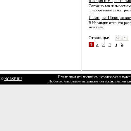
Швеция и Норвегия за
Согласно так называемому
приобретение секса гроз
Исландия: Полиция впе
В Исландии открыто расс
мужчина.
Страницы:
2
3
4
5
6
1
При полном или частичном использовании матери
©
NORSE.RU
Любое использование материалов без ссылки на norse.r