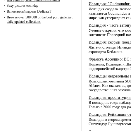
Исландия: "Gudmundur,
›
Sexy pictures each day
Исландия создала "чело
›
Взломанный пароль DedicateT
называется Gudmundur и 
›
Browse over 500 000 of the best porn galleries,
мире, как утверждают ее 
daily updated collections
Исландия - часть затон
Ученые открыли, что юго
континент. Последний на
Исландия: скорый поез
Жители столицы Исландии
аэропорта Кеблавик.
Франсуа Асселино: ЕС 
Норвегия, Исландия и Шв
надевропейской надстрой
Исландцы недовольны 
Исландская компания SOR
Álfsnes. Как оказалось,
государственных закупка
Исландия: проституция
В последние годы наблюд
Только в 2000 году для 
Исландия: Рейкьявик от
Исландия в скором време
Сигмундур Гуннлаугссон 