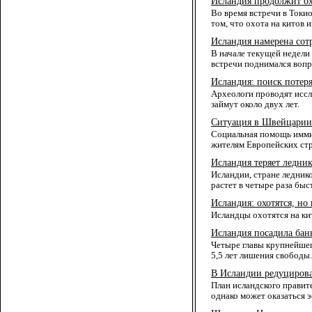
Исландия продолжит ох
Во время встречи в Токио
том, что охота на китов 
Исландия намерена сот
В начале текущей недели
встречи поднимался вопр
Исландия: поиск потер
Археологи проводят иссл
займут около двух лет.
Ситуация в Швейцарии
Социальная помощь имми
жителям Европейских стр
Исландия теряет ледни
Исландии, стране ледник
растет в четыре раза быс
Исландия: охотятся, но 
Исландцы охотятся на ки
Исландия посадила бан
Четыре главы крупнейшег
5,5 лет лишения свободы.
В Исландии редуциров
План исландского правит
однако может оказаться 