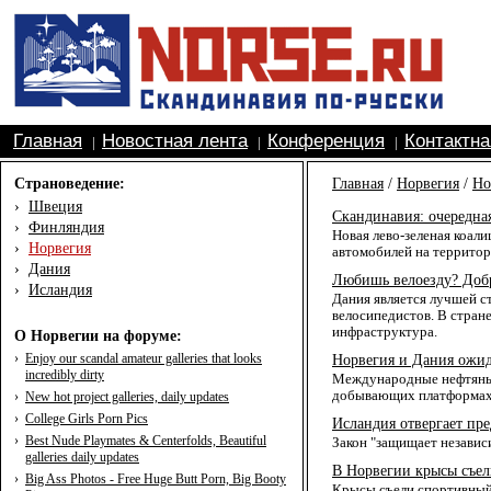
Главная
Новостная лента
Конференция
Контактн
|
|
|
Страноведение:
Главная
/
Норвегия
/
Но
›
Швеция
Скандинавия: очередная
›
Финляндия
Новая лево-зеленая коали
›
Норвегия
автомобилей на территор
›
Дания
Любишь велоезду? Доб
›
Исландия
Дания является лучшей с
велосипедистов. В стран
инфраструктура.
О Норвегии на форуме:
›
Enjoy our scandal amateur galleries that looks
Норвегия и Дания ожид
incredibly dirty
Международные нефтяные 
добывающих платформах 
›
New hot project galleries, daily updates
›
College Girls Porn Pics
Исландия отвергает пр
›
Best Nude Playmates & Centerfolds, Beautiful
Закон "защищает независ
galleries daily updates
В Норвегии крысы съел
›
Big Ass Photos - Free Huge Butt Porn, Big Booty
Крысы съели спортивный 