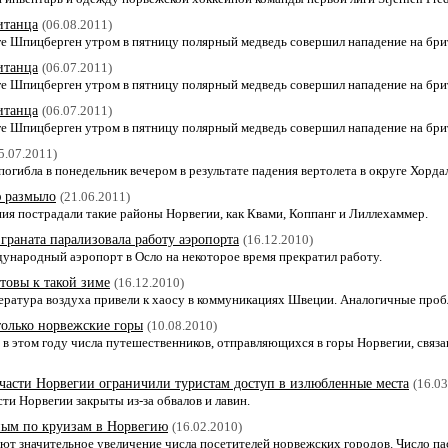
итанца
(06.08.2011)
е Шпицберген утром в пятницу полярный медведь совершил нападение на бри
итанца
(06.07.2011)
е Шпицберген утром в пятницу полярный медведь совершил нападение на бри
итанца
(06.07.2011)
е Шпицберген утром в пятницу полярный медведь совершил нападение на бри
5.07.2011)
погибла в понедельник вечером в результате падения вертолета в округе Хорда
 размыло
(21.06.2011)
ия пострадали такие районы Норвегии, как Квами, Коппанг и Лиллехаммер.
граната парализовала работу аэропорта
(16.12.2010)
ждународный аэропорт в Осло на некоторое время прекратил работу.
товы к такой зиме
(16.12.2010)
мпература воздуха привели к хаосу в коммуникациях Швеции. Аналогичные про
только норвежские горы
(10.08.2010)
 в этом году числа путешественников, отправляющихся в горы Норвегии, связ
части Норвегии ограничили туристам доступ в излюбленные места
(16.03
ти Норвегии закрыты из-за обвалов и лавин.
дным по круизам в Норвегию
(16.02.2010)
т значительное увеличение числа посетителей норвежских городов. Число пас