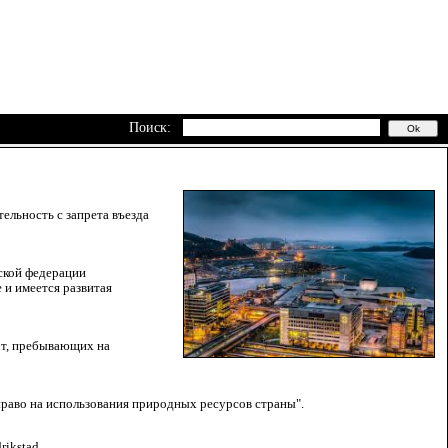
Поиск:
тельность с запрета въезда
йской федерации
 и имеется развитая
хт, пребывающих на
право на использования природных ресурсов страны".
ikstad.