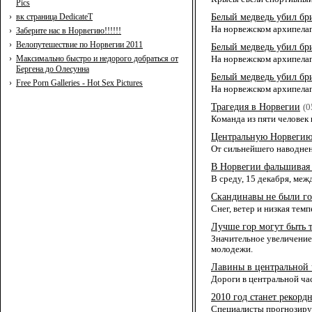
Pics
›
вк страница DedicateT
Белый медведь убил бр
На норвежском архипелаг
›
Заберите нас в Норвегию!!!!!!
›
Велопутешествие по Норвегии 2011
Белый медведь убил бр
›
Максимально быстро и недорого добраться от
На норвежском архипелаг
Бергена до Олесунна
Белый медведь убил бр
›
Free Porn Galleries - Hot Sex Pictures
На норвежском архипелаг
Трагедия в Норвегии
(0
Команда из пяти человек 
Центральную Норвегию
От сильнейшего наводнен
В Норвегии фальшивая 
В среду, 15 декабря, ме
Скандинавы не были го
Снег, ветер и низкая те
Лучше гор могут быть 
Значительное увеличение
молодежи.
Лавины в центральной 
Дороги в центральной час
2010 год станет рекор
Специалисты прогнозирую