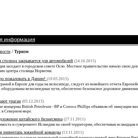
ая информация
вости
/
Туризм
 столица закрывается для автомобилей
(24.10.2015)
ция заседает в городском совете Осло. Местное правительство начало свою дея
ию центра столицы Норвегии.
ро пожаловать в Данию!
(19.05.2015)
траной в Европе для езды на велосипеде, следует из новейшего отчета Европе
е оборудованы велосипедные пути, обеспечено безопасное дорожное движение
ают ураган
(05.12.2013)
концерны British Petroleum - BP и Conoco Phillips объявили об эвакуации ва
в Северном море.
едложение китайского бизнесмена
(27.11.2011)
имость и суверенитет Исландии на своей территории, обеспечивая исландцам 
и инвентарь хоккейной команды
(13.11.2011)
инвентарь и одежду норвежской хоккейной команды первой лиги Stjernen Fredr