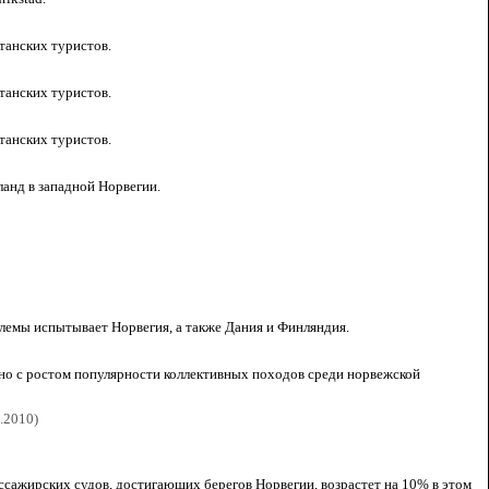
танских туристов.
танских туристов.
танских туристов.
ланд в западной Норвегии.
блемы испытывает Норвегия, а также Дания и Финляндия.
ано с ростом популярности коллективных походов среди норвежской
.2010)
сажирских судов, достигающих берегов Норвегии, возрастет на 10% в этом