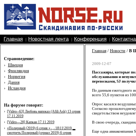
Главная
Новостная лента
Конференция
Контактн
|
|
|
Главная
/
Новости
/
В Ш
Страноведение:
2009-12-07
›
Швеция
›
Финляндия
Пассажиры, которые пол
›
Норвегия
обслуживания и непункт
перевозками, SJ получил
›
Дания
›
Исландия
По данным ежегодного ис
всего 55,6 пунктов из 100
Опрос касался воздушных
На форуме говорят:
Согласно прошлогоднему о
›
[Video--63] Любовь напоказ (Afili Ask) 13 серия
свидетельством неудовле
17.11.2019
›
[Video---28] Капкан 17.11.2019
В свою очередь, скандина
›
«Полярный (2019) 6 серия » ◡ 18\11\2019 ▂
Еще одна авиакомпания S
смотреть Полярный (сериал 2019) 6 серия