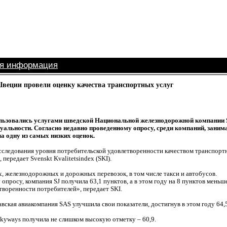
ая информация
веции провели оценку качества транспортных услуг
ьзовались услугами шведской Национальной железнодорожной компании SJ
уальности. Согласно недавно проведенному опросу, среди компаний, зан
а одну из самых низких оценок.
следования уровня потребительской удовлетворенности качеством транспортны
, передает Svenskt Kvalitetsindex (SKI).
, железнодорожных и дорожных перевозок, в том числе такси и автобусов.
просу, компания SJ получила 63,1 пунктов, а в этом году на 8 пунктов меньш
творенности потребителей», передает SKI.
вская авиакомпания SAS улучшила свои показатели, достигнув в этом году 64,
kyways получила не слишком высокую отметку – 60,9.