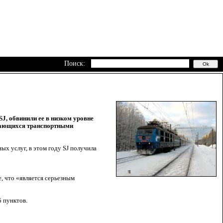
Поиск:
, обвинили ее в низком уровне
имающихся транспортными
х услуг, в этом году SJ получила
е, что «является серьезным
5 пунктов.