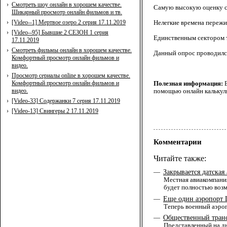
›
Смотреть шоу онлайн в хорошем качестве.
Самую высокую оценку со
Шикарный просмотр онлайн фильмов и тв.
›
[Video--1] Мертвое озеро 2 серия 17.11.2019
Нелегкие времена пережи
›
[Video--95] Бывшие 2 СЕЗОН 1 серия
Единственным сектором т
17.11.2019
›
Смотреть фильмы онлайн в хорошем качестве.
Данный опрос проводился 
Комфортный просмотр онлайн фильмов и
видео.
›
Просмотр сериалы online в хорошем качестве.
Комфортный просмотр онлайн фильмов и
Полезная информация:
видео.
помощью онлайн калькул
›
[Video-33] Содержанки 7 серия 17.11.2019
›
[Video-13] Свингеры 2 17.11.2019
Комментарии
Читайте также:
Закрывается датская
—
Местная авиакомпания
будет полностью возм
Еще один аэропорт 
—
Теперь военный аэро
Общественный транс
—
Представленный на дн