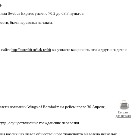
g.
и Swebus Express упали с 70,2 до 63,7 пунктов.
сти, были перевозки на такси.
а сайте
http://ktoreshit.ru/kak-reshit
вы узнаете как решить эти и другие задачи с
леты компании Wings of Bornholm на рейсы после 30 Апреля,
Версия
для печати
суда, осуществляющие гражданские перевозки.
ния различных видов общественного транспорта выделено несколько