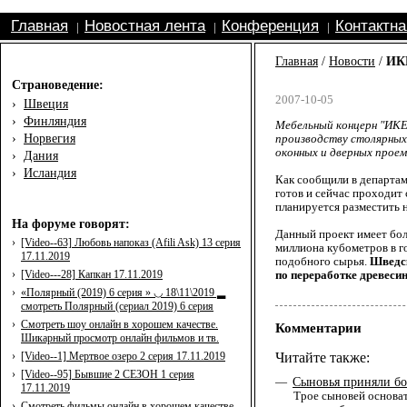
Главная
Новостная лента
Конференция
Контактн
|
|
|
Главная
/
Новости
/
ИКЕ
Страноведение:
2007-10-05
›
Швеция
›
Финляндия
Мебельный концерн "ИКЕ
›
Норвегия
производству столярных
оконных и дверных проем
›
Дания
›
Исландия
Как сообщили в департам
готов и сейчас проходит
планируется разместить 
На форуме говорят:
Данный проект имеет бол
›
[Video--63] Любовь напоказ (Afili Ask) 13 серия
миллиона кубометров в г
17.11.2019
подобного сырья.
Шведск
›
[Video---28] Капкан 17.11.2019
по переработке древеси
›
«Полярный (2019) 6 серия » ◡ 18\11\2019 ▂
смотреть Полярный (сериал 2019) 6 серия
›
Смотреть шоу онлайн в хорошем качестве.
Комментарии
Шикарный просмотр онлайн фильмов и тв.
Читайте также:
›
[Video--1] Мертвое озеро 2 серия 17.11.2019
›
[Video--95] Бывшие 2 СЕЗОН 1 серия
Сыновья приняли бо
—
17.11.2019
Трое сыновей основат
›
Смотреть фильмы онлайн в хорошем качестве.