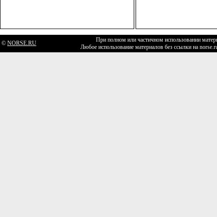
При полном или частичном использовании матери
©
NORSE.RU
Любое использование материалов без ссылки на norse.r