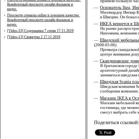
приняли большую част
Комфортный просмотр онлайн фильмов и
Основатель Ikeа, И
—
видео.
Миллиардер Ингвар Ка
›
Просмотр сериалы online в хорошем качестве.
в Швецию. Он бежал и
Комфортный просмотр онлайн фильмов и
ИКЕА вернется в 
—
видео.
На рынке распростра
›
[Video-33] Содержанки 7 серия 17.11.2019
Напомним, компания п
›
[Video-13] Свингеры 2 17.11.2019
Шведский мебельный
—
(2008-05-06)
Премьера скандальной
центре внимания доку
Скандинавские доми
—
В британском городе 
архитектурный дизай
заниматься шведская 
Шведская Scania пла
—
Шведская компания Sc
сообщении компании.
Магазин IKEA в Осл
—
Магазин мебельной ко
гостиницы, где можно
смогут выбрать себе 
Поделиться ссылкой: