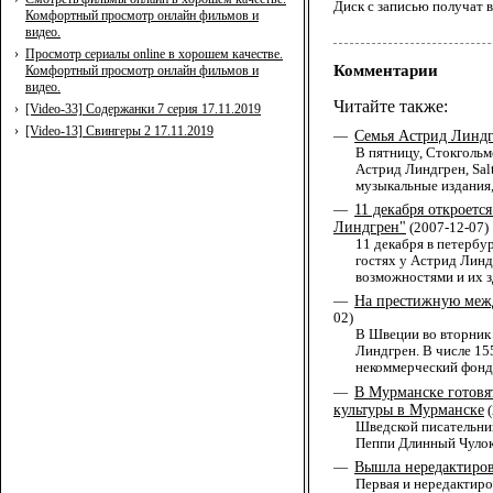
Диск с записью получат 
Комфортный просмотр онлайн фильмов и
видео.
›
Просмотр сериалы online в хорошем качестве.
Комментарии
Комфортный просмотр онлайн фильмов и
видео.
Читайте также:
›
[Video-33] Содержанки 7 серия 17.11.2019
›
[Video-13] Свингеры 2 17.11.2019
Семья Астрид Линдг
—
В пятницу, Стокголь
Астрид Линдгрен, Sal
музыкальные издания,
11 декабря откроетс
—
Линдгрен"
(2007-12-07)
11 декабря в петербу
гостях у Астрид Линд
возможностями и их 
На престижную меж
—
02)
В Швеции во вторник
Линдгрен. В числе 15
некоммерческий фонд
В Мурманске готовя
—
культуры в Мурманске
(
Шведской писательниц
Пеппи Длинный Чулок
Вышла нередактиров
—
Первая и нередактиро