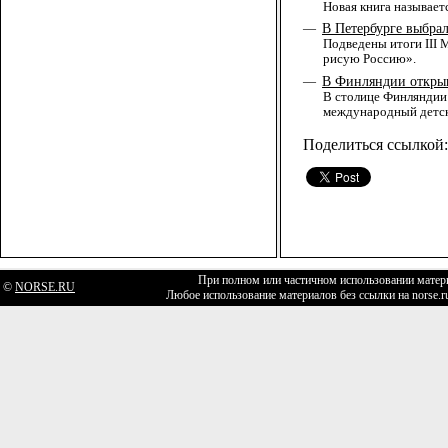
Новая книга называет
В Петербурге выбра
—
Подведены итоги III
рисую Россию».
В Финляндии открыв
—
В столице Финляндии 
международный детск
Поделиться ссылкой:
При полном или частичном использовании матери
©
NORSE.RU
Любое использование материалов без ссылки на norse.r