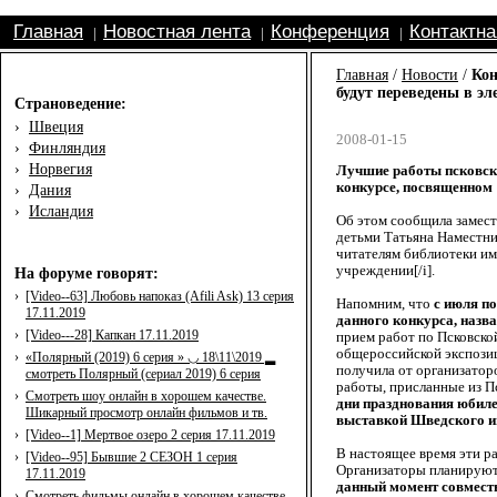
Главная
Новостная лента
Конференция
Контактн
|
|
|
Главная
/
Новости
/
Кон
будут переведены в э
Страноведение:
›
Швеция
2008-01-15
›
Финляндия
›
Норвегия
Лучшие работы псковски
конкурсе, посвященном 
›
Дания
›
Исландия
Об этом сообщила замест
детьми Татьяна Наместни
читателям библиотеки им
учреждении[/i].
На форуме говорят:
›
[Video--63] Любовь напоказ (Afili Ask) 13 серия
Напомним, что
с июля п
17.11.2019
данного конкурса, назв
›
[Video---28] Капкан 17.11.2019
прием работ по Псковско
общероссийской экспозиц
›
«Полярный (2019) 6 серия » ◡ 18\11\2019 ▂
получила от организатор
смотреть Полярный (сериал 2019) 6 серия
работы, присланные из П
›
Смотреть шоу онлайн в хорошем качестве.
дни празднования юбиле
Шикарный просмотр онлайн фильмов и тв.
выставкой Шведского и
›
[Video--1] Мертвое озеро 2 серия 17.11.2019
В настоящее время эти р
›
[Video--95] Бывшие 2 СЕЗОН 1 серия
Организаторы планируют,
17.11.2019
данный момент совместн
›
Смотреть фильмы онлайн в хорошем качестве.