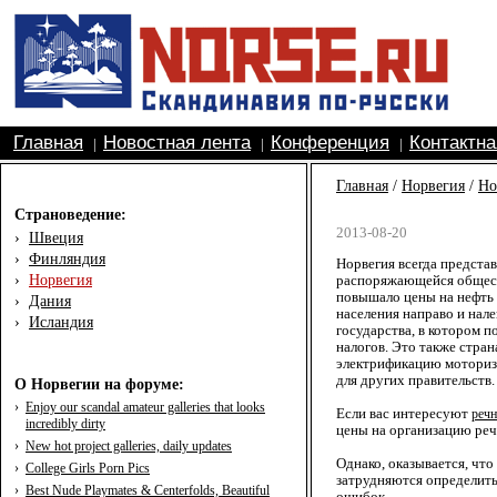
Главная
Новостная лента
Конференция
Контактн
|
|
|
Главная
/
Норвегия
/
Но
Страноведение:
2013-08-20
›
Швеция
›
Финляндия
Норвегия всегда предста
›
Норвегия
распоряжающейся общест
повышало цены на нефть и
›
Дания
населения направо и нале
›
Исландия
государства, в котором 
налогов. Это также страна
электрификацию моториза
для других правительств.
О Норвегии на форуме:
›
Enjoy our scandal amateur galleries that looks
Если вас интересуют
реч
incredibly dirty
цены на организацию реч
›
New hot project galleries, daily updates
Однако, оказывается, чт
›
College Girls Porn Pics
затрудняются определить
›
Best Nude Playmates & Centerfolds, Beautiful
ошибок.