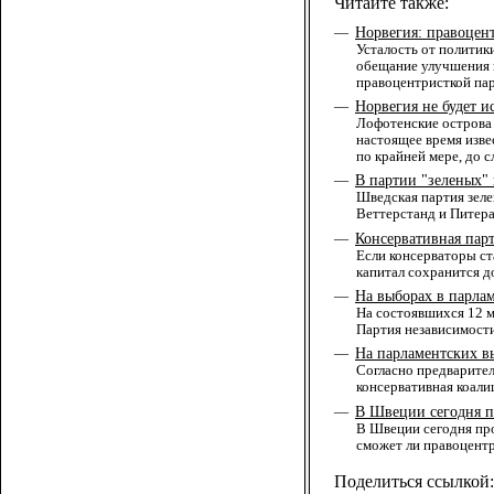
Читайте также:
Норвегия: правоцен
—
Усталость от политик
обещание улучшения к
правоцентристкой пар
Норвегия не будет и
—
Лофотенские острова 
настоящее время изве
по крайней мере, до 
В партии "зеленых"
—
Шведская партия зеле
Веттерстанд и Питера
Консервативная парт
—
Если консерваторы ст
капитал сохранится 
На выборах в парла
—
На состоявшихся 12 м
Партия независимости
На парламентских в
—
Согласно предварите
консервативная коали
В Швеции сегодня п
—
В Швеции сегодня про
сможет ли правоцентр
Поделиться ссылкой: