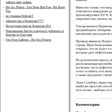
galleries daily updates
›
Big Ass Photos - Free Huge Butt Porn, Big Booty
Известно только, что ког
Pics
отмечается замедление р
прогнозируемых 0,6 %. Кр
›
вк страница DedicateT
уверенностью сказать, на
›
Заберите нас в Норвегию!!!!!!
›
Велопутешествие по Норвегии 2011
Тем временем в Норвегии 
предвыборное обещание б
›
Максимально быстро и недорого добраться от
увеличение расходов на 
Бергена до Олесунна
›
Free Porn Galleries - Hot Sex Pictures
Премьер-министр Норвеги
страна. Идеи были разные
открыто, что не будут го
которые дает нефтегазов
По результатам опроса, 
располагающая крупнейши
поскольку часть нефтега
хочет ослабить этот конт
а также предлагает сниз
Эрна Сольберг, лидер но
наиболее простой способ
чуть позже - выборы сост
Комментарии