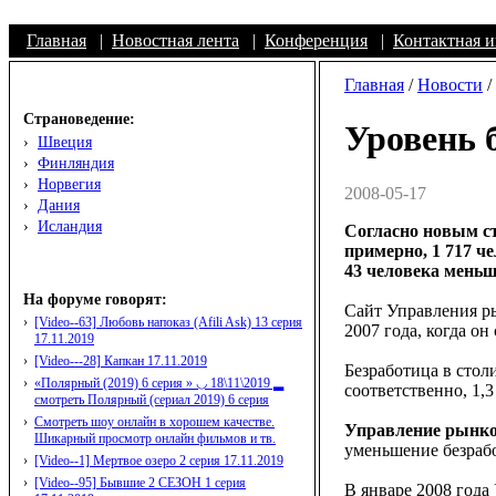
Главная
|
Новостная лента
|
Конференция
|
Контактная 
Главная
/
Новости
/
Страноведение:
Уровень 
›
Швеция
›
Финляндия
›
Норвегия
2008-05-17
›
Дания
›
Исландия
Согласно новым ст
примерно, 1 717 че
43 человека меньш
На форуме говорят:
Сайт Управления ры
›
[Video--63] Любовь напоказ (Afili Ask) 13 серия
2007 года, когда он
17.11.2019
›
[Video---28] Капкан 17.11.2019
Безработица в стол
›
«Полярный (2019) 6 серия » ◡ 18\11\2019 ▂
соответственно, 1,3
смотреть Полярный (сериал 2019) 6 серия
›
Смотреть шоу онлайн в хорошем качестве.
Управление рынком
Шикарный просмотр онлайн фильмов и тв.
уменьшение безрабо
›
[Video--1] Мертвое озеро 2 серия 17.11.2019
›
[Video--95] Бывшие 2 СЕЗОН 1 серия
В январе 2008 года