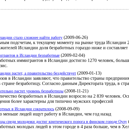
(2009-06-26)
ландии стало сложнее найти работу
ным подсчетам, к текущему моменту на рынке труда Исландии 2
жителей Исландии доля безработных гораздо ниже и составляет
(2009-02-04)
грантов в Исландии безработные
аботных иммигрантов в Исландии достигло 1270 человек, большин
зис.
(2009-01-13)
андии растет, а правительство бездействует
ов в Исландии заявляют, что правительство страны предприним
стране безработицу. Согласно данным Директората труда, в стра
(2008-11-21)
ительно растет уровень безработицы
оличество безработных в Исландии возросло на 2 839 человек. 
ения более характерны для типично мужских профессий
(2008-09-09)
ботных в Исландии сократилось
до меньше людей ищут работу в Исландии, чем год назад
ицы среди молодежи достиг критического порога в финском городе Оулу
аботных молодых людей в этом городе в 4 раза больше, чем в Хе