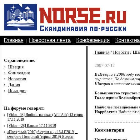
Главная
Новостная лента
Конференция
Контактн
|
|
|
Главная
/
Новости
/
Шве
Страноведение:
2007-07-12
›
Швеция
›
Финляндия
В Швеции в 2006 году во
›
Норвегия
туристов. По данным по
Швецию в качестве мес
›
Дания
›
Исландия
Большинство туристов п
Голландии и Великобри
Наиболее посещаемым ме
На форуме говорят:
Норрботтен
. Набирают о
›
[Video--63] Любовь напоказ (Afili Ask) 13 серия
17.11.2019
›
[Video---28] Капкан 17.11.2019
Комментарии
›
«Полярный (2019) 6 серия » ◡ 18\11\2019 ▂
смотреть Полярный (сериал 2019) 6 серия