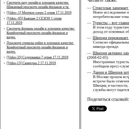
Читайте также:
›
Смотреть шоу онлайн в хорошем качестве.
Шикарный просмотр онлайн фильмов и тв.
Стокгольм занимает 
—
Новое исследование 
›
[Video--1] Мертвое озеро 2 серия 17.11.2019
потребительские това
›
[Video--95] Бывшие 2 СЕЗОН 1 серия
Туристы – вот глав
17.11.2019
—
В этом году туристич
›
Смотреть фильмы онлайн в хорошем качестве.
доход от основных о
Комфортный просмотр онлайн фильмов и
видео.
Швеция переживает 
—
Согласно официальны
›
Просмотр сериалы online в хорошем качестве.
никогда прежде.
Комфортный просмотр онлайн фильмов и
видео.
Швеция активно зар
—
›
[Video-33] Содержанки 7 серия 17.11.2019
(2008-02-05)
Иностранные туристы 
›
[Video-13] Свингеры 2 17.11.2019
сообщила пресс-служб
Дания и Швеция хот
—
В Москве прошла встр
встрече было отмечен
Швеции, в частности,
службы могут тщатель
Поделиться ссылкой: