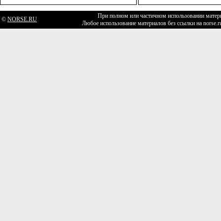
При полном или частичном использовании матери
©
NORSE.RU
Любое использование материалов без ссылки на norse.r