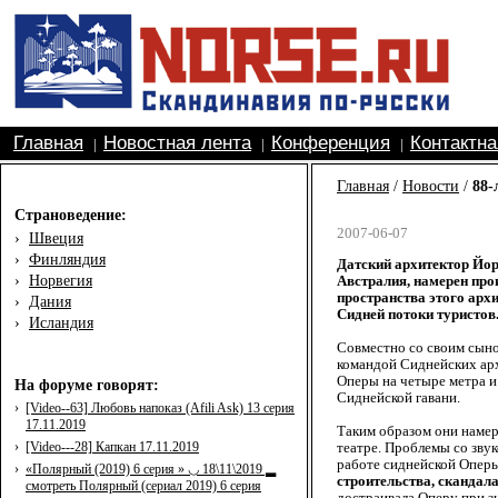
Главная
Новостная лента
Конференция
Контактн
|
|
|
Главная
/
Новости
/
88-
Страноведение:
2007-06-07
›
Швеция
›
Финляндия
Датский архитектор Йор
›
Норвегия
Австралия, намерен про
пространства этого арх
›
Дания
Сидней потоки туристов
›
Исландия
Совместно со своим сын
командой Сиднейских арх
Оперы на четыре метра и 
На форуме говорят:
Сиднейской гавани.
›
[Video--63] Любовь напоказ (Afili Ask) 13 серия
17.11.2019
Таким образом они намер
›
[Video---28] Капкан 17.11.2019
театре. Проблемы со зву
работе сиднейской Оперы 
›
«Полярный (2019) 6 серия » ◡ 18\11\2019 ▂
строительства, скандала
смотреть Полярный (сериал 2019) 6 серия
достраивала Оперу при з