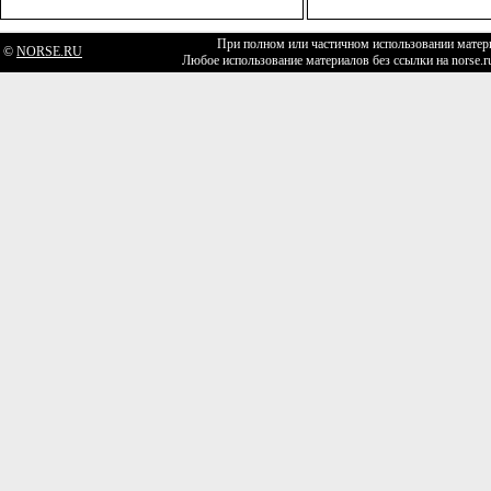
При полном или частичном использовании матери
©
NORSE.RU
Любое использование материалов без ссылки на norse.r