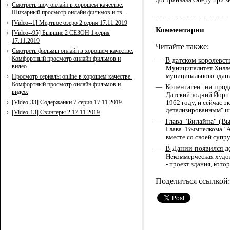
›
Смотреть шоу онлайн в хорошем качестве.
Шикарный просмотр онлайн фильмов и тв.
›
[Video--1] Мертвое озеро 2 серия 17.11.2019
Комментарии
›
[Video--95] Бывшие 2 СЕЗОН 1 серия
17.11.2019
Читайте также:
›
Смотреть фильмы онлайн в хорошем качестве.
Комфортный просмотр онлайн фильмов и
В датском королевст
—
видео.
Муниципалитет Хиллер
муниципального здани
›
Просмотр сериалы online в хорошем качестве.
Комфортный просмотр онлайн фильмов и
Копенгаген: на про
—
видео.
Датский зодчий Йорн 
›
[Video-33] Содержанки 7 серия 17.11.2019
1962 году, и сейчас 
детализированным" ш
›
[Video-13] Свингеры 2 17.11.2019
Глава "Билайна" (В
—
Глава "Вымпелкома" А
вместе со своей супр
В Дании появился д
—
Некоммерческая худож
- проект здания, кото
Поделиться ссылкой: