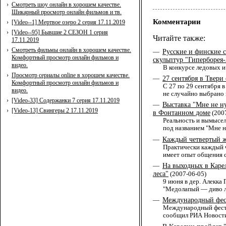
›
Смотреть шоу онлайн в хорошем качестве.
Шикарный просмотр онлайн фильмов и тв.
Комментарии
›
[Video--1] Мертвое озеро 2 серия 17.11.2019
›
[Video--95] Бывшие 2 СЕЗОН 1 серия
Читайте также:
17.11.2019
›
Смотреть фильмы онлайн в хорошем качестве.
Русские и финские 
—
Комфортный просмотр онлайн фильмов и
скульптур "Гиперборея
видео.
В конкурсе ледовых и
›
Просмотр сериалы online в хорошем качестве.
27 сентября в Твер
—
Комфортный просмотр онлайн фильмов и
С 27 по 29 сентября 
видео.
не случайно выбрано 
›
[Video-33] Содержанки 7 серия 17.11.2019
Выставка "Мне не н
—
›
[Video-13] Свингеры 2 17.11.2019
в Фонтанном доме
(200
Реальность и вымысел
под названием "Мне н
Каждый четвертый ж
—
Практически каждый ч
имеет опыт общения 
На выходных в Каре
—
леса"
(2007-06-05)
9 июня в дер. Алекка
"Медолапый — диво л
Международный фест
—
Международный фести
сообщил РИА Новости