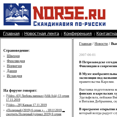
Главная
Новостная лента
Конференция
Контактн
|
|
|
Главная
/
Новости
/
Выс
Страноведение:
2007-06-01
›
Швеция
›
Финляндия
В Петрозаводске сегодн
›
Норвегия
Финляндии и современно
›
Дания
В Музее изобразительны
›
Исландия
экспозиция под названи
правительства Карелии.
Выставка подготовлена 
На форуме говорят:
финских и карельских х
›
[Video--63] Любовь напоказ (Afili Ask) 13 серия
Эдельфельта, пейзажи В
17.11.2019
и Виталия Добрынина, ск
›
[Video---28] Капкан 17.11.2019
В программе открытия 
›
«Полярный (2019) 6 серия » ◡ 18\11\2019 ▂
который всегда радует с
смотреть Полярный (сериал 2019) 6 серия