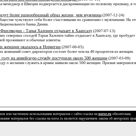
а-менеджер в Швеции подвергается дискриминации по половому признаку, в т
дут более разнообразный образ жизни, чем мужчины
(2007-12-24)
ществе чувствуют себя более счастливыми по сравнению с мужчинами. На эт
ационального банка Дании.
 Финляндии - Тарья Халонен отдыхает в Хаапсалу
(2007-07-13)
ших северных соседей Тарья Халонен тайно отдыхает в Хаапсалу, где пробудет 
 ней проживают и обычные клиенты.
ых женщин оказалось в Норвегии
(2007-06-05)
х компаний совет директоров состоит более чем на 40 процентов из женщин.
 году на армейскую службу поступили около 500 женщин
(2007-03-09)
оду о желании служить в армии заявили около 500 женщин. Призыв завершился 
ом или частичном использовании материалов с сайта ссылка на
norse.ru
обязательна.
вание материалов без ссылки на norse.ru является нарушением закона об авторских пра