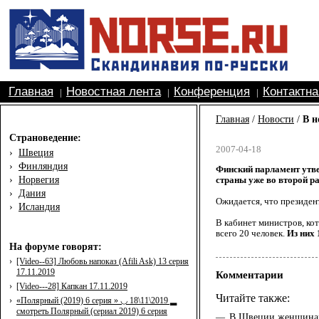
Главная
Новостная лента
Конференция
Контактн
|
|
|
Главная
/
Новости
/
В н
Страноведение:
2007-04-18
›
Швеция
›
Финляндия
Финский парламент утве
›
Норвегия
страны уже во второй ра
›
Дания
Ожидается, что президен
›
Исландия
В кабинет министров, ко
всего 20 человек.
Из них
На форуме говорят:
›
[Video--63] Любовь напоказ (Afili Ask) 13 серия
17.11.2019
Комментарии
›
[Video---28] Капкан 17.11.2019
Читайте также:
›
«Полярный (2019) 6 серия » ◡ 18\11\2019 ▂
смотреть Полярный (сериал 2019) 6 серия
В Швеции женщинам 
—