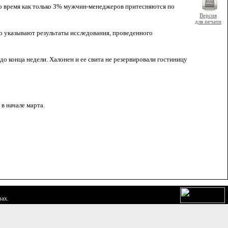
о время как только 3% мужчин-менеджеров притесняются по
Версия
для печати
о указывают результаты исследования, проведенного
до конца недели. Халонен и ее свита не резервировали гостиницу
в начале марта.
вах.