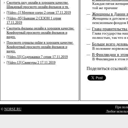
›
Смотреть шоу онлайн в хорошем качестве.
Каждая пятая женщин
Шикарный просмотр онлайн фильмов и тв.
той же причине
›
[Video--1] Мертвое озеро 2 серия 17.11.2019
Женщины в Дании ве
—
›
[Video--95] Бывшие 2 СЕЗОН 1 серия
Женщины в датском об
17.11.2019
пенсионным фондом Н
›
Смотреть фильмы онлайн в хорошем качестве.
Глава правительства
—
Комфортный просмотр онлайн фильмов и
Глава государства на
видео.
полностью, так что в
›
Просмотр сериалы online в хорошем качестве.
Больше всего делов
—
Комфортный просмотр онлайн фильмов и
В половине норвежски
видео.
В Финляндии в этом
—
›
[Video-33] Содержанки 7 серия 17.11.2019
В Финляндии в этом г
›
[Video-13] Свингеры 2 17.11.2019
Поделиться ссылкой:
При полн
©
NORSE.RU
Любое использо