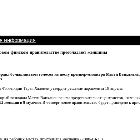
ая информация
овом финском правительстве преобладают женщины
рдил большинством голосов на посту премьер-министра Матти Ванханена.
з.
т Финляндии Тарья Халонен утвердит решение парламента 19 апреля.
торый возглавил Матти Ванханен вошли представители от центристов, "зеленых
 12 женщин и 8 мужчин
. В четверг новое правительство будет приведено к при
на рабочих местах приходится несладко
(2008-10-15)