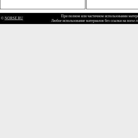
При полном или частичном использовании матери
©
NORSE.RU
Любое использование материалов без ссылки на norse.r