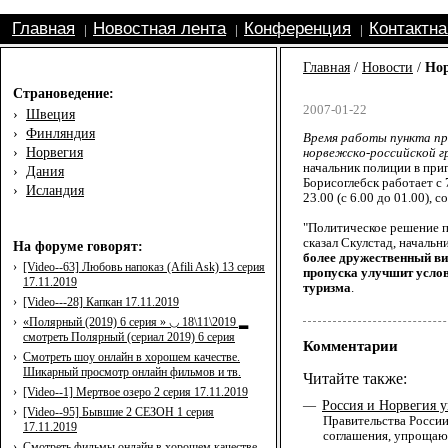
Главная
Новостная лента
Конференция
Контактн
|
|
|
Главная
/
Новости
/
Нор
Страноведение:
2007-01-22
›
Швеция
›
Финляндия
Время работы пункта пр
›
Норвегия
норвежско-российской гр
начальник полиции в приг
›
Дания
Борисоглебск работает с 
›
Исландия
23.00 (с 6.00 до 01.00), 
"Политическое решение по
сказал Скулстад, началь
На форуме говорят:
более дружественный ви
›
[Video--63] Любовь напоказ (Afili Ask) 13 серия
пропуска улучшит услови
17.11.2019
туризма
.
›
[Video---28] Капкан 17.11.2019
›
«Полярный (2019) 6 серия » ◡ 18\11\2019 ▂
смотреть Полярный (сериал 2019) 6 серия
Комментарии
›
Смотреть шоу онлайн в хорошем качестве.
Шикарный просмотр онлайн фильмов и тв.
Читайте также:
›
[Video--1] Мертвое озеро 2 серия 17.11.2019
Россия и Норвегия у
—
›
[Video--95] Бывшие 2 СЕЗОН 1 серия
Правительства России
17.11.2019
соглашения, упрощаю
›
Смотреть фильмы онлайн в хорошем качестве.