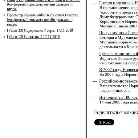
Россия поделила c Н
—
Комфортный просмотр онлайн фильмов и
В постановлении, под
видео.
"одобрить и представ
›
Просмотр сериалы online в хорошем качестве.
Думу Федерального С
Комфортный просмотр онлайн фильмов и
Королевством Норвеги
видео.
Москве 11 июля 2007 
›
[Video-33] Содержанки 7 серия 17.11.2019
Пограничники Росси
—
›
[Video-13] Свингеры 2 17.11.2019
Сегодня в Мурманске 
Мурманск норвежских
деятельности в Барен
Русская милиция и ф
—
Водителю большегрузн
что показывают специ
В 2007 году Норвег
—
На 2007 год в Норвег
Российско-норвежск
—
В правительстве Норв
пограничных зон.
Исполняется 180 ле
—
14 мая 2006 года исп
Поделиться ссылкой: