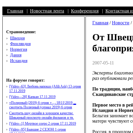
Главная
|
Новостная лента
|
Конференция
|
Контактная 
Главная
/
Новости
/
Страноведение:
От Швеци
›
Швеция
›
Финляндия
благопри
›
Норвегия
›
Дания
›
Исландия
2007-05-11
Эксперты благотвор
раз опубликовали р
На форуме говорят:
›
[Video--63] Любовь напоказ (Afili Ask) 13 серия
По традиции, наиб
17.11.2019
Скандинавские ст
›
[Video---28] Капкан 17.11.2019
›
«Полярный (2019) 6 серия » ◡ 18\11\2019 ▂
Первое место в ре
смотреть Полярный (сериал 2019) 6 серия
Исландия и Норвег
›
Смотреть шоу онлайн в хорошем качестве.
Бельгия занимает в
Шикарный просмотр онлайн фильмов и тв.
матери чувствуют с
›
[Video--1] Мертвое озеро 2 серия 17.11.2019
›
[Video--95] Бывшие 2 СЕЗОН 1 серия
Россия, в прошлом 