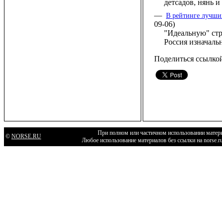
детсадов, нянь 
—
В рейтинге лучши
09-06)
"Идеальную" стр
Россия изначаль
Поделиться ссылко
При полном или частичном использовании матери
©
NORSE.RU
Любое использование материалов без ссылки на norse.r