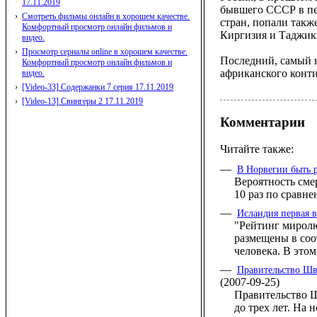
17.11.2019
бывшего СССР в пе
›
Смотреть фильмы онлайн в хорошем качестве.
стран, попали такж
Комфортный просмотр онлайн фильмов и
Киргизия и Таджики
видео.
›
Просмотр сериалы online в хорошем качестве.
Последний, самый 
Комфортный просмотр онлайн фильмов и
африканского конти
видео.
›
[Video-33] Содержанки 7 серия 17.11.2019
›
[Video-13] Свингеры 2 17.11.2019
Комментарии
Читайте также:
—
В Норвегии быть р
Вероятность сме
10 раз по сравн
—
Исландия первая 
"Рейтинг миролю
размещены в соо
человека. В этом
—
Правительство Шв
(2007-09-25)
Правительство Ш
до трех лет. На