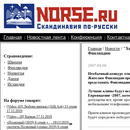
Главная
Новостная лента
Конференция
Контактн
|
|
|
Главная
/
Новости
/
"Хе
Финляндию
Страноведение:
›
Швеция
2007-04-06
›
Финляндия
›
Норвегия
Необычный конкурс откр
Жителям Финляндии пре
›
Дания
представить Финляндию
›
Исландия
Лучшие клипы будут ис
Евровидение -2007, кот
допущены все, кроме пр
На форуме говорят:
мобильными телефонами.
›
[Video--63] Любовь напоказ (Afili Ask) 13 серия
17.11.2019
Прием клипов производит
›
[Video---28] Капкан 17.11.2019
будет определен победит
›
«Полярный (2019) 6 серия » ◡ 18\11\2019 ▂
смотреть Полярный (сериал 2019) 6 серия