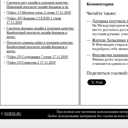
›
Смотреть шоу онлайн в хорошем качестве.
Комментарии
Шикарный просмотр онлайн фильмов и тв.
›
[Video--1] Мертвое озеро 2 серия 17.11.2019
Читайте также:
›
[Video--95] Бывшие 2 СЕЗОН 1 серия
Датчанка получила 
—
17.11.2019
На Международном ко
›
Смотреть фильмы онлайн в хорошем качестве.
место досталось росс
Комфортный просмотр онлайн фильмов и
пустыми руками: уча
видео.
Жители Хельсинки в
—
›
Просмотр сериалы online в хорошем качестве.
В Финляндии открылся
Комфортный просмотр онлайн фильмов и
подобрать себе лично
видео.
Финляндия развивае
—
›
[Video-33] Содержанки 7 серия 17.11.2019
Финны долго недооцен
›
[Video-13] Свингеры 2 17.11.2019
становится одним из 
Поделиться ссылкой:
При полном или частичном использовании матери
©
NORSE.RU
Любое использование материалов без ссылки на norse.r