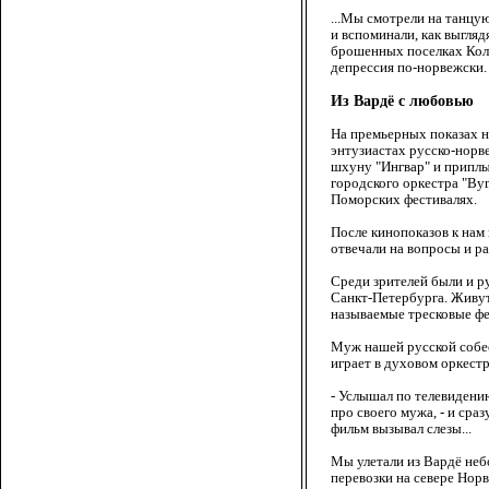
...Мы смотрели на танцу
и вспоминали, как выгля
брошенных поселках Кольс
депрессия по-норвежски.
Из Вардё с любовью
На премьерных показах на
энтузиастах русско-норв
шхуну "Ингвар" и приплы
городского оркестра "Bym
Поморских фестивалях.
После кинопоказов к нам
отвечали на вопросы и р
Среди зрителей были и р
Санкт-Петербурга. Живут
называемые тресковые фе
Муж нашей русской собес
играет в духовом оркестре
- Услышал по телевидени
про своего мужа, - и сра
фильм вызывал слезы...
Мы улетали из Вардё неб
перевозки на севере Норв