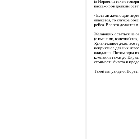
(в Норвегии так не говор
пассажиров должны остат
- Есть ли желающие пере
окажется, то служба обе
рейса. Все это делается 
Желающих остаться не ок
(с именами, конечно) тех
Удивительное дело: все т
неприятное для них извес
ожидания. Потом одна из 
компании такси до Киркен
стоимость билета и пред
Такой мы увидели Норвег