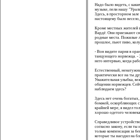
Надо было видеть, с каки
музыке, пели нашу "Урал
Здесь, в просторном зале
настоящему было весело,
Кроме местных жителей 
Вардё. Они приезжают сю
родные места. Пожилые л
прошлое, пьют пиво, колу
- Вон видите парня в ора
танцующего норвежца. - 
него интервью, когда раб
Естественный, ненатужны
практически все на ты др
Уважительная улыбка, веж
общении норвежцев. Сейч
наблюдаем здесь?
Здесь нет очень богатых
бомжей, оскорбляющих св
крайней мере, я видел то
хорошо одетого человека,
Справедливое устройство
согласно закону, если ты
только компенсация за бе
которые ты наездил на бл