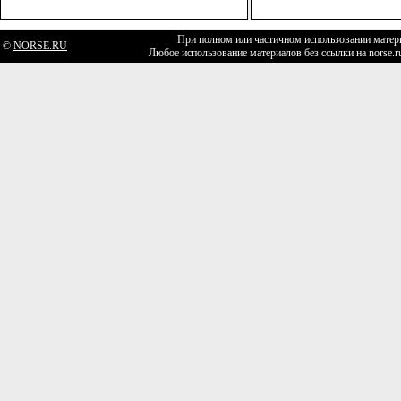
При полном или частичном использовании матери
©
NORSE.RU
Любое использование материалов без ссылки на norse.r