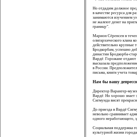
Но отдадим должное пре
в качестве ресурса для р
занимаются изучением ун
не жалеют денег на пригл
границу".
Марион Сёренсен в течен
олигархического клана ко
действительно крупные 
Бродкорбам, успешно дей
династии Бродкорба-стар
Вардё. Горожане отдают 
высказала предположение
в России. Предположител
письма, книги учета това
Нам бы вашу депресси
Директор Варангер-музея
Вардё. Но хорошо знает 
Сигмунда висят прекрас
До приезда в Вардё Сигм
невольно сравнивает адм
одного неработающего, з
Социальная поддержка го
культурной жизни города