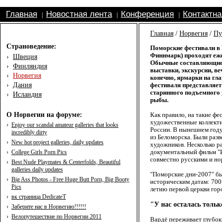
Главная
Новостная лента
Конференция
Контактн
|
|
|
Главная
/
Норвегия
/
Пу
Страноведение:
Поморские фестивали в 
Финнмарк) проходят еже
›
Швеция
Обычные составляющие 
›
Финляндия
выставки, экскурсии, ве
›
Норвегия
конечно, ярмарки на гл
›
Дания
фестиваля представляет
старинного подъемного 
›
Исландия
рыбы.
О Норвегии на форуме:
Как правило, на такие ф
художественные коллекти
›
Enjoy our scandal amateur galleries that looks
России. В нынешнем году
incredibly dirty
из Беломорска. Были раз
›
New hot project galleries, daily updates
художников. Несколько р
документальный фильм "
›
College Girls Porn Pics
совместно русскими и н
›
Best Nude Playmates & Centerfolds, Beautiful
galleries daily updates
"Поморские дни-2007" б
›
Big Ass Photos - Free Huge Butt Porn, Big Booty
историческим датам: 700
Pics
летию первой церкви гор
›
вк страница DedicateT
"У нас осталась тольк
›
Заберите нас в Норвегию!!!!!!
›
Велопутешествие по Норвегии 2011
Вардё переживает глубок