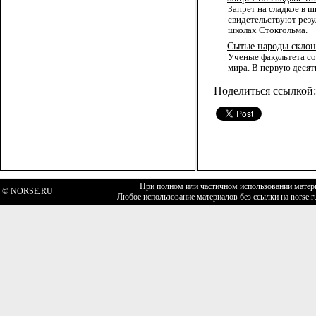
Запрет на сладкое в 
свидетельствуют резу
школах Стокгольма.
Сытые народы склон
—
Ученые факультета со
мира. В первую десят
Поделиться ссылкой:
При полном или частичном использовании матери
©
NORSE.RU
Любое использование материалов без ссылки на norse.r