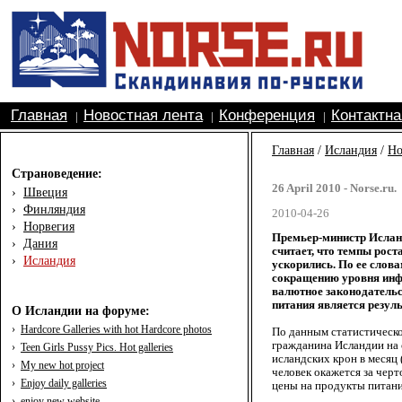
Главная
Новостная лента
Конференция
Контактн
|
|
|
Главная
/
Исландия
/
Но
Страноведение:
26 April 2010 - Norse.ru.
›
Швеция
›
Финляндия
2010-04-26
›
Норвегия
Премьер-министр Исланд
›
Дания
считает, что темпы рост
›
Исландия
ускорились. По ее слов
сокращению уровня инфл
валютное законодатель
питания является резуль
О Исландии на форуме:
›
Hardcore Galleries with hot Hardcore photos
По данным статистическог
гражданина Исландии на 
›
Teen Girls Pussy Pics. Hot galleries
исландских крон в месяц
›
My new hot project
человек окажется за чер
›
Enjoy daily galleries
цены на продукты питани
›
enjoy new website