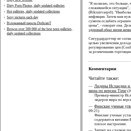
"Я полагаю, это больше, 
›
Dirty Porn Photos, daily updated galleries
сложившейся ситуации", 
›
Hot galleries, daily updated collections
(Ríkisútvarpið). "Наибо
инфляции. Затем нам нуж
›
Sexy pictures each day
сумеем ослабить огранич
›
Взломанный пароль DedicateT
цены", - говорит она. Де
›
Browse over 500 000 of the best porn galleries,
здоровый образ жизни жен
daily updated collections
Сигурдардоттир не согла
целью увеличения дохода
регулированию цен (Confed
за розничными торговцам
Комментарии
Читайте также:
Лидеры Исландии и
—
мира по версии Time
(2
Премьер-министр Исл
лидеров мира по верси
Финские ученые утв
—
09-21)
Финские ученые устан
содержится витамин 
плохое настроение.
Запрет на сладкое п
—