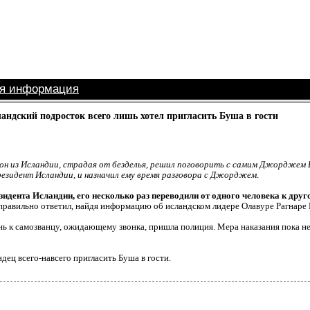
ая информация
андский подросток всего лишь хотел пригласить Буша в гости
он из Исландии, страдая от безделья, решил поговорить с самим Джорджем 
резидент Исландии, и назначил ему время разговора с Джорджем
.
идента Исландии, его несколько раз переводили от одного человека к друг
 правильно ответил, найдя информацию об исландском лидере Олавуре Рагнаре 
ь к самозванцу, ожидающему звонка, пришла полиция. Мера наказания пока не
дец всего-навсего пригласить Буша в гости.