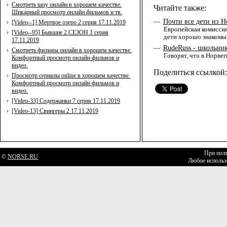
›
Смотреть шоу онлайн в хорошем качестве.
Читайте также:
Шикарный просмотр онлайн фильмов и тв.
Почти все дети из 
—
›
[Video--1] Мертвое озеро 2 серия 17.11.2019
Европейская комиссия
›
[Video--95] Бывшие 2 СЕЗОН 1 серия
дети хорошо знакомы с
17.11.2019
RudeRuss - школьни
—
›
Смотреть фильмы онлайн в хорошем качестве.
Говорят, что в Норве
Комфортный просмотр онлайн фильмов и
видео.
Поделиться ссылкой:
›
Просмотр сериалы online в хорошем качестве.
Комфортный просмотр онлайн фильмов и
видео.
›
[Video-33] Содержанки 7 серия 17.11.2019
›
[Video-13] Свингеры 2 17.11.2019
При полн
©
NORSE.RU
Любое использо