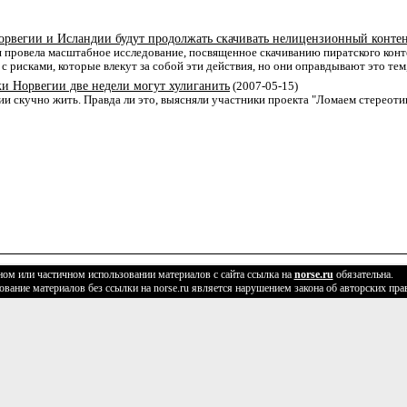
Норвегии и Исландии будут продолжать скачивать нелицензионный конте
 провела масштабное исследование, посвященное скачиванию пиратского контен
 рисками, которые влекут за собой эти действия, но они оправдывают это тем, 
ки Норвегии две недели могут хулиганить
(2007-05-15)
гии скучно жить. Правда ли это, выясняли участники проекта "Ломаем стереоти
ом или частичном использовании материалов с сайта ссылка на
norse.ru
обязательна.
вание материалов без ссылки на norse.ru является нарушением закона об авторских пра