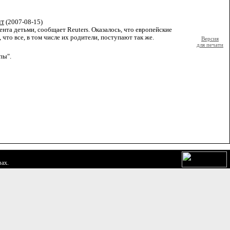
нт
(2007-08-15)
та детьми, сообщает Reuters. Оказалось, что европейские
что все, в том числе их родители, поступают так же.
Версия
для печати
пы".
вах.