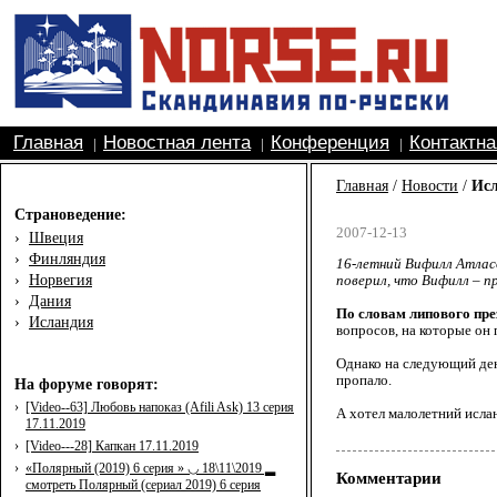
Главная
Новостная лента
Конференция
Контактн
|
|
|
Главная
/
Новости
/
Исл
Страноведение:
2007-12-13
›
Швеция
›
Финляндия
16-летний Вифилл Атлас
›
Норвегия
поверил, что Вифилл – п
›
Дания
По словам липового през
›
Исландия
вопросов, на которые он
Однако на следующий ден
пропало.
На форуме говорят:
›
[Video--63] Любовь напоказ (Afili Ask) 13 серия
А хотел малолетний ислан
17.11.2019
›
[Video---28] Капкан 17.11.2019
›
«Полярный (2019) 6 серия » ◡ 18\11\2019 ▂
Комментарии
смотреть Полярный (сериал 2019) 6 серия