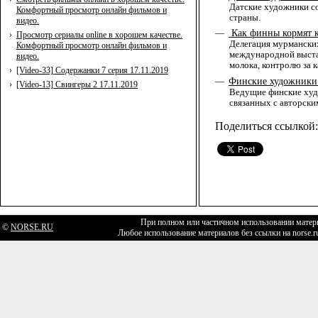
Датские художники со
Комфортный просмотр онлайн фильмов и
страны.
видео.
Как финны кормят 
—
›
Просмотр сериалы online в хорошем качестве.
Делегация мурманских
Комфортный просмотр онлайн фильмов и
международной выстав
видео.
молока, контролю за 
›
[Video-33] Содержанки 7 серия 17.11.2019
Финские художники
—
›
[Video-13] Свингеры 2 17.11.2019
Ведущие финские худ
связанных с авторск
Поделиться ссылкой:
При полном или частичном использовании матери
©
NORSE.RU
Любое использование материалов без ссылки на norse.r