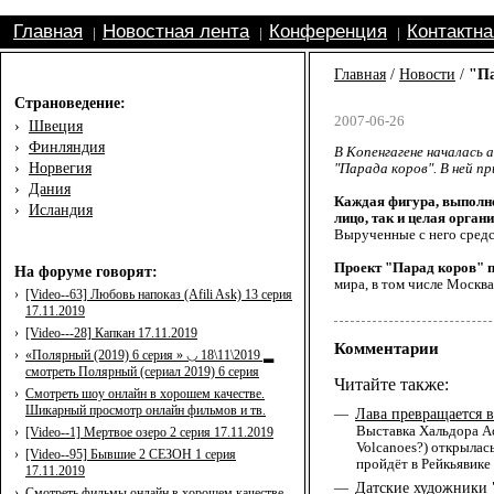
Главная
Новостная лента
Конференция
Контактн
|
|
|
Главная
/
Новости
/
"Па
Страноведение:
2007-06-26
›
Швеция
›
Финляндия
В Копенгагене началась
›
Норвегия
"Парада коров". В ней 
›
Дания
Каждая фигура, выполне
›
Исландия
лицо, так и целая орган
Вырученные с него средст
Проект "Парад коров" п
На форуме говорят:
мира, в том числе Москва
›
[Video--63] Любовь напоказ (Afili Ask) 13 серия
17.11.2019
›
[Video---28] Капкан 17.11.2019
Комментарии
›
«Полярный (2019) 6 серия » ◡ 18\11\2019 ▂
смотреть Полярный (сериал 2019) 6 серия
Читайте также:
›
Смотреть шоу онлайн в хорошем качестве.
Шикарный просмотр онлайн фильмов и тв.
Лава превращается в
—
Выставка Хальдора Ас
›
[Video--1] Мертвое озеро 2 серия 17.11.2019
Volcanoes?) открылас
›
[Video--95] Бывшие 2 СЕЗОН 1 серия
пройдёт в Рейкьявике
17.11.2019
Датские художники 
—
›
Смотреть фильмы онлайн в хорошем качестве.