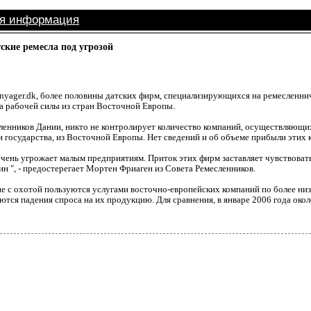
ая информация
ские ремесла под угрозой
nyager.dk, более половины датских фирм, специализирующихся на ремесленни
ва рабочей силы из стран Восточной Европы.
енников Дании, никто не контролирует количество компаний, осуществляющи
 государства, из Восточной Европы. Нет сведений и об объеме прибыли этих 
очень угрожает малым предприятиям. Приток этих фирм заставляет чувствовать
н ", - предостерегает Мортен Фриаген из Совета Ремесленников.
ие с охотой пользуются услугами восточно-европейских компаний по более ни
аются падения спроса на их продукцию. Для сравнения, в январе 2006 года ок