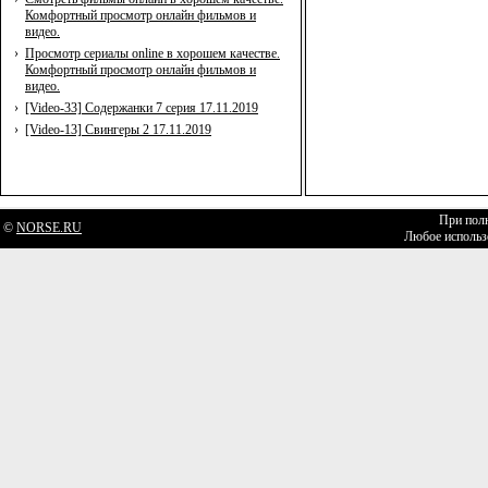
Комфортный просмотр онлайн фильмов и
видео.
›
Просмотр сериалы online в хорошем качестве.
Комфортный просмотр онлайн фильмов и
видео.
›
[Video-33] Содержанки 7 серия 17.11.2019
›
[Video-13] Свингеры 2 17.11.2019
При полн
©
NORSE.RU
Любое использо