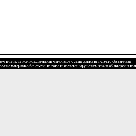
ом или частичном использовании материалов с сайта ссылка на
norse.ru
обязательна.
вание материалов без ссылки на norse.ru является нарушением закона об авторских пра