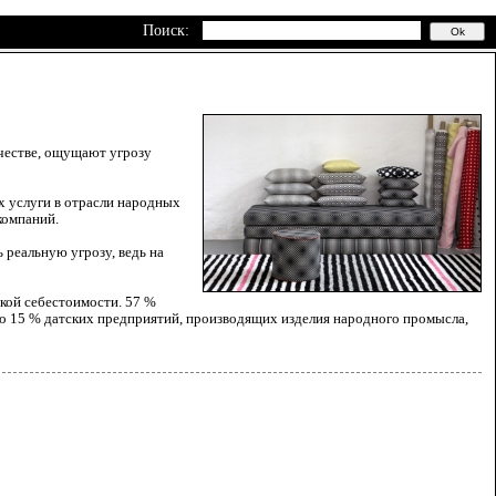
Поиск:
честве, ощущают угрозу
х услуги в отрасли народных
компаний.
 реальную угрозу, ведь на
зкой себестоимости. 57 %
оло 15 % датских предприятий, производящих изделия народного промысла,