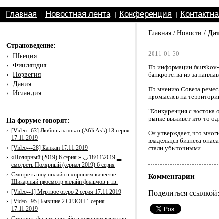
Главная
Новостная лента
Конференция
Контактн
|
|
|
Главная
/
Новости
/
Дат
Страноведение:
2011-01-30
›
Швеция
›
Финляндия
По информации faurskov-
›
Норвегия
банкротства из-за наплы
›
Дания
По мнению Совета ремесл
›
Исландия
промыслов на территории
"Конкуренция с востока 
рынке выживет кто-то оди
На форуме говорят:
›
[Video--63] Любовь напоказ (Afili Ask) 13 серия
Он утверждает, что мног
17.11.2019
владельцев бизнеса опас
›
[Video---28] Капкан 17.11.2019
стали убыточными.
›
«Полярный (2019) 6 серия » ◡ 18\11\2019 ▂
смотреть Полярный (сериал 2019) 6 серия
›
Смотреть шоу онлайн в хорошем качестве.
Комментарии
Шикарный просмотр онлайн фильмов и тв.
›
[Video--1] Мертвое озеро 2 серия 17.11.2019
Поделиться ссылкой:
›
[Video--95] Бывшие 2 СЕЗОН 1 серия
17.11.2019
›
Смотреть фильмы онлайн в хорошем качестве.