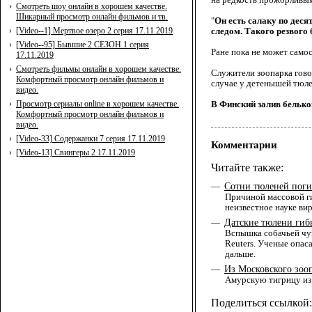
›
Смотреть шоу онлайн в хорошем качестве.
Шикарный просмотр онлайн фильмов и тв.
"
Он есть салаку по деся
›
[Video--1] Мертвое озеро 2 серия 17.11.2019
следом. Такого резвого 
›
[Video--95] Бывшие 2 СЕЗОН 1 серия
Ране пока не может само
17.11.2019
›
Смотреть фильмы онлайн в хорошем качестве.
Служители зоопарка говор
Комфортный просмотр онлайн фильмов и
случае у детенышей тюле
видео.
›
Просмотр сериалы online в хорошем качестве.
В Финский залив белько
Комфортный просмотр онлайн фильмов и
видео.
›
[Video-33] Содержанки 7 серия 17.11.2019
Комментарии
›
[Video-13] Свингеры 2 17.11.2019
Читайте также:
Сотни тюленей поги
—
Причиной массовой ги
неизвестное науке ви
Датские тюлени гиб
—
Вспышка собачьей чум
Reuters. Ученые опас
дальше.
Из Московского зоо
—
Амурскую тигрицу из
Поделиться ссылкой: