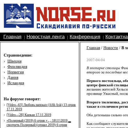
Главная
Новостная лента
Конференция
Контактн
|
|
|
Главная
/
Новости
/
В х
Страноведение:
2007-04-04
›
Швеция
›
Финляндия
В зоопарке столицы Фин
›
Норвегия
второго за последние не
›
Дания
Первого постояльца, обн
›
Исландия
центре финской столицы
желанию жителей Хельсин
прозвище Ужасный, поско
На форуме говорят:
Второго тюлененка, дос
›
[Video--63] Любовь напоказ (Afili Ask) 13 серия
также в столичном реги
17.11.2019
›
[Video---28] Капкан 17.11.2019
Оба детеныша сильно ого
›
«Полярный (2019) 6 серия » ◡ 18\11\2019 ▂
Как сообщают служители з
смотреть Полярный (сериал 2019) 6 серия
на редкость прожорливы