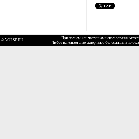
При полном или частичном использовании матери
©
NORSE.RU
Любое использование материалов без ссылки на norse.r