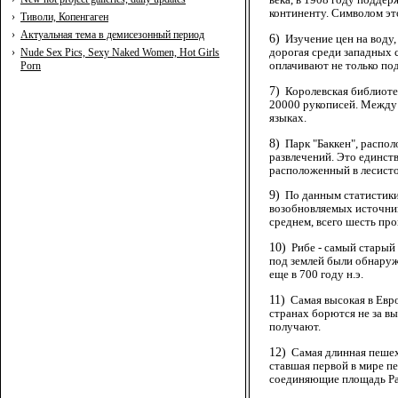
века, в 1908 году поддер
континенту. Символом эт
›
Тиволи, Копенгаген
›
Актуальная тема в демисезонный период
6)
Изучение цен на воду,
›
Nude Sex Pics, Sexy Naked Women, Hot Girls
дорогая среди западных с
Porn
оплачивают не только под
7)
Королевская библиотек
20000 рукописей. Между 
языках.
8)
Парк "Баккен", распо
развлечений. Это единст
расположенный в лесисто
9)
По данным статистики
возобновляемых источнико
среднем, всего шесть про
10)
Рибе - самый старый
под землей были обнаруж
еще в 700 году н.э.
11)
Самая высокая в Евро
странах борются не за в
получают.
12)
Самая длинная пешехо
ставшая первой в мире пе
соединяющие площадь Ра