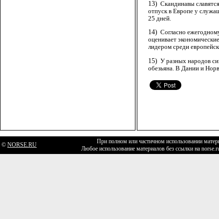
13)
Скандинавы славятся
отпуск в Европе у служа
25 дней.
14)
Согласно ежегодному
оценивает экономические 
лидером среди европейск
15)
У разных народов си
обезьяна. В Дании и Норв
При полном или частичном использовании матери
©
NORSE.RU
Любое использование материалов без ссылки на norse.r