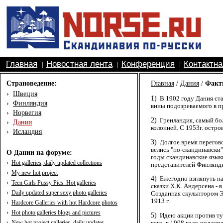
Главная
Новостная лента
Конференция
Контактн
|
|
|
Страноведение:
Главная
/
Дания
/
Факт
›
Швеция
1)
В 1902 году Дания ста
›
Финляндия
вины подозреваемого в п
›
Норвегия
2)
Гренландия, самый бол
›
Дания
колонией. С 1953г. остро
›
Исландия
3)
Долгое время перегов
велись "по-скандинавски"
О Дании на форуме:
годы скандинавские язык
›
Hot galleries, daily updated collections
представителей Финлянд
›
My new hot project
4)
Ежегодно взглянуть н
›
Teen Girls Pussy Pics. Hot galleries
сказки Х.К. Андерсена - 
›
Daily updated super sexy photo galleries
Созданная скульптором Э
1913 г.
›
Hardcore Galleries with hot Hardcore photos
›
Hot photo galleries blogs and pictures
5)
Идею акции против т
›
New hot project galleries, daily updates